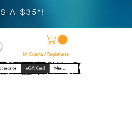
 A $35*!
Mi Cuenta / Registrarse
ccesorios
eGift Card
Más...