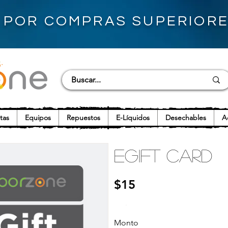
S POR COMPRAS SUPERIORES
tas
Equipos
Repuestos
E-Líquidos
Desechables
A
eGift Card
$15
Monto