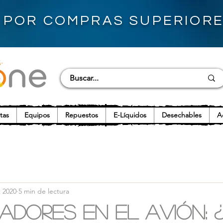
S POR COMPRAS SUPERIORES
tas
Equipos
Repuestos
E-Líquidos
Desechables
A
t 2020
5 min de lectura
adores en el avión: