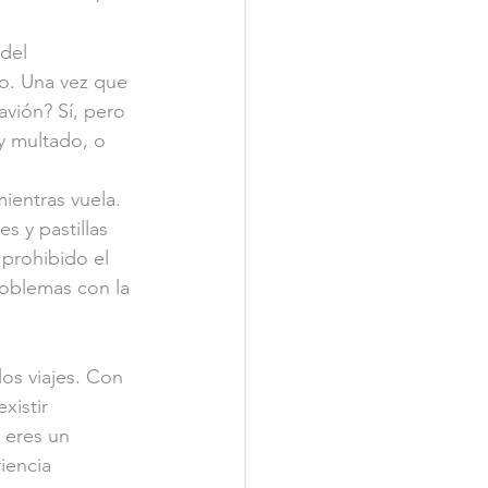
del 
to. Una vez que 
avión? Sí, pero 
y multado, o 
ientras vuela. 
s y pastillas 
prohibido el 
oblemas con la 
os viajes. Con 
istir 
 eres un 
iencia 