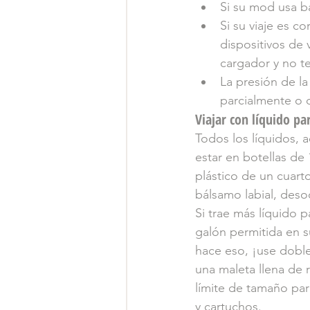
Si su mod usa ba
Si su viaje es c
dispositivos de 
cargador y no t
La presión de la
parcialmente o d
Viajar con líquido p
Todos los líquidos, 
estar en botellas de
plástico de un cuart
bálsamo labial, deso
Si trae más líquido 
galón permitida en s
hace eso, ¡use doble
una maleta llena de 
límite de tamaño par
y cartuchos.