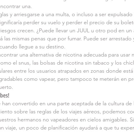
ncontrar una.
las y arriesgarse a una multa, o incluso a ser expulsado 
ignificaría perder su vuelo y perder el precio de su bole
 riesgos crecen. ¿Puede llevar un JUUL u otro pod en un 
ará las mismas penas que por fumar. Puede ser arrestado 
cuando llegue a su destino.
contrar una alternativa de nicotina adecuada para usar m
mo el snus, las bolsas de nicotina sin tabaco y los chicle
lares entre los usuarios atrapados en zonas donde está 
gradables como vapear, pero tampoco te meterán en pr
uerto.
bes!
 han convertido en una parte aceptada de la cultura de l
nto sobre las reglas de los viajes aéreos, podemos coex
uestros hermanos no vapeadores en cielos amigables. Si
 viaje, un poco de planificación ayudará a que tu exper