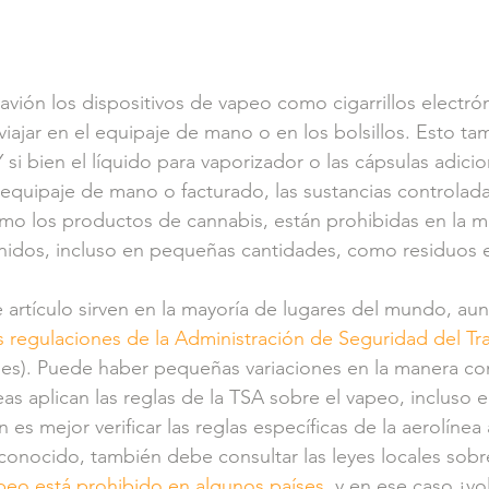
vión los dispositivos de vapeo como cigarrillos electró
ajar en el equipaje de mano o en los bolsillos. Esto tam
 Y si bien el líquido para vaporizador o las cápsulas adicio
quipaje de mano o facturado, las sustancias controlada
mo los productos de cannabis, están prohibidas en la ma
nidos, incluso en pequeñas cantidades, como residuos e
 artículo sirven en la mayoría de lugares del mundo, aun
s regulaciones de la Administración de Seguridad del Tr
gles). Puede haber pequeñas variaciones en la manera co
eas aplican las reglas de la TSA sobre el vapeo, incluso 
 es mejor verificar las reglas específicas de la aerolínea 
esconocido, también debe consultar las leyes locales sobr
peo está prohibido en algunos países
, y en ese caso ¡vo