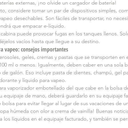
terías externas, ¡no olvide un cargador de batería!
orto, considere tomar un par de dispositivos simples, com
vapeo desechables. Son fáciles de transportar, no necesi
endrá que empacar e-líquido.
 cabina puede provocar fugas en los tanques llenos. Solo
éjelos vacíos hasta que llegue a su destino.
ara vapeo: consejos importantes
aerosoles, geles, cremas y pastas que se transporten en 
 100 ml o menos. Igualmente, deben caber en una sola b
o de galón. Eso incluye pasta de dientes, champú, gel par
dorante y líquido para vapeo.
para vaporizador embotellado del que cabe en la bolsa d
u equipaje de mano, deberá guardarlo en su equipaje fa
 bolsa para evitar llegar al lugar de sus vacaciones de 
ropa húmeda con olor a crema de vainilla! Buenas noticia
a los líquidos en el equipaje facturado, y también se pe