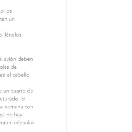
o los 
tan un 
 llénelos 
el avión deben 
olsa de 
a el cabello, 
e un cuarto de 
cturado. Si 
una semana con 
s: no hay 
rmiten cápsulas 