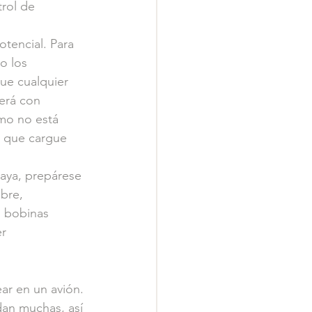
trol de 
tencial. Para 
o los 
ue cualquier 
erá con 
mo no está 
r que cargue 
vaya, prepárese 
bre, 
n bobinas 
r 
ar en un avión. 
an muchas, así 