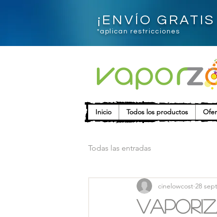
¡ENVÍO GRATI
*aplican restricciones
Inicio
Todos los productos
Ofer
Todas las entradas
cinelowcost
28 sep
Vaporiz