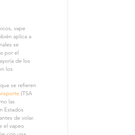
nicos, vape 
bién aplica a 
nales se 
s por el 
yoría de los 
n los 
que se refieren 
ansporte
 (TSA 
mo las 
en Estados 
antes de volar. 
e el vapeo 
lar con una 