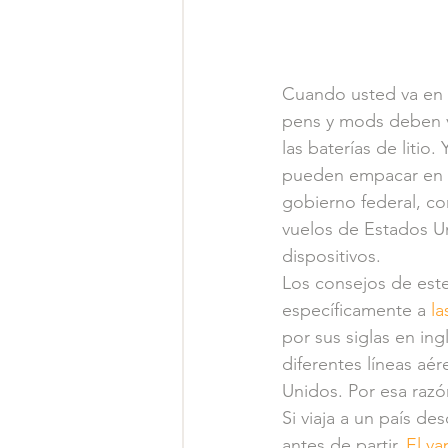
Cuando usted va en a
pens y mods deben vi
las baterías de litio.
pueden empacar en e
gobierno federal, co
vuelos de Estados U
dispositivos.
Los consejos de este
específicamente a 
la
por sus siglas en in
diferentes líneas aér
Unidos. Por esa razón
Si viaja a un país d
antes de partir. 
El va