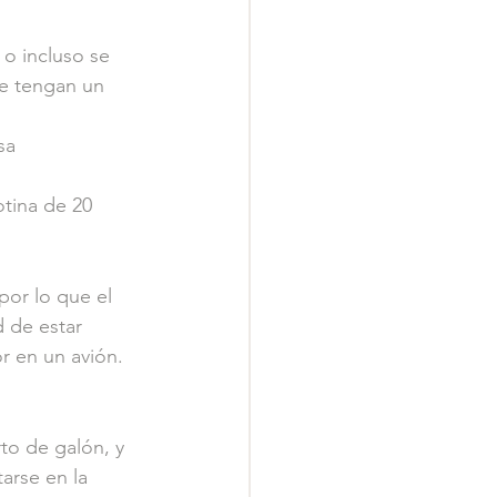
o incluso se 
ue tengan un 
sa 
otina de 20 
por lo que el 
 de estar 
r en un avión.
to de galón, y
arse en la 