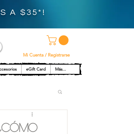
 A $35*!
Mi Cuenta / Registrarse
ccesorios
eGift Card
Más...
 ¿cómo