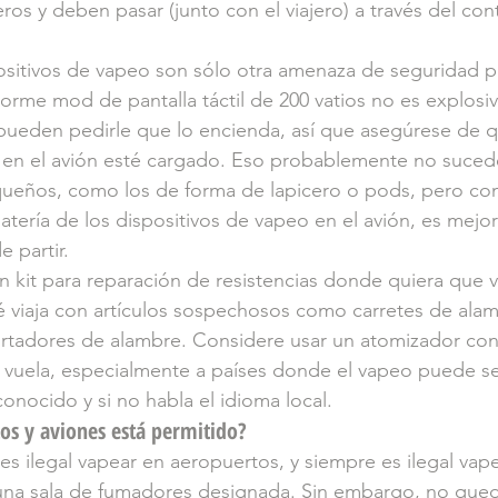
ros y deben pasar (junto con el viajero) a través del con
positivos de vapeo son sólo otra amenaza de seguridad po
rme mod de pantalla táctil de 200 vatios no es explosiv
pueden pedirle que lo encienda, así que asegúrese de q
e en el avión esté cargado. Eso probablemente no suced
queños, como los de forma de lapicero o pods, pero co
batería de los dispositivos de vapeo en el avión, es mejo
 partir.
 un kit para reparación de resistencias donde quiera que 
é viaja con artículos sospechosos como carretes de alam
cortadores de alambre. Considere usar un atomizador co
vuela, especialmente a países donde el vapeo puede se
nocido y si no habla el idioma local.
os y aviones está permitido?
s ilegal vapear en aeropuertos, y siempre es ilegal vape
una sala de fumadores designada. Sin embargo, no qued