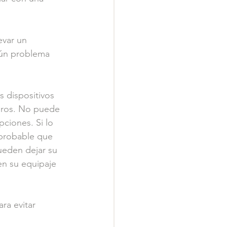
evar un 
gún problema 
 dispositivos 
jeros. No puede 
ciones. Si lo 
 probable que 
ueden dejar su 
en su equipaje 
ra evitar 