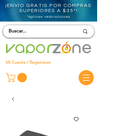
¡ENVÍO GRATIS POR COMPRAS
SUPERIORES A $35*!
*aplican restricciones
Mi Cuenta / Registrarse