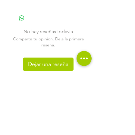
Cargue dos baterías al mismo
tiempo
Alimentación desde cualquier
fuente USB
No hay reseñas todavía
Llavero adjunto para llevar
Comparte tu opinión. Deja la primera
reseña.
Dejar una reseña
Productos
relacionados
NUEVO