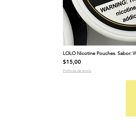
LOLO Nicotine Pouches. Sabor: 
Precio
$15,00
Políticas de envío