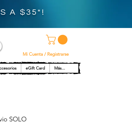
 A $35*!
Mi Cuenta / Registrarse
ccesorios
eGift Card
Más...
vio SOLO