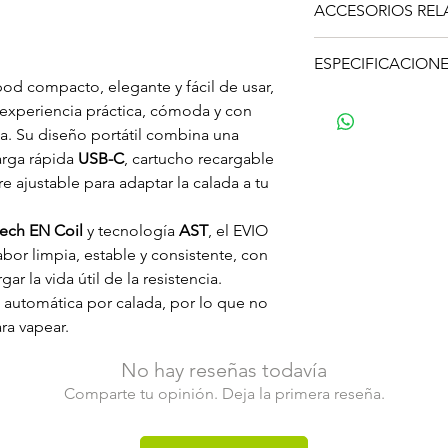
Cartucho recarg
ACCESORIOS RE
1 × Pod/cartuch
Compatible con r
1 × Resistencia
E
Incluye resistenc
1 × Resistencia
E
ESPECIFICACION
Tres niveles de p
1 × Cable
USB-C
od compacto, elegante y fácil de usar,
Flujo de aire ajus
Marca:
Joyetech
1 × Manual de us
 experiencia práctica, cómoda y con
Activación autom
Modelo:
EVIO S
a. Su diseño portátil combina una
Rellenado lateral
Tamaño:
40 × 1
arga rápida
USB-C
, cartucho recargable
Recordatorio inte
Material del cue
e ajustable para adaptar la calada a tu
Diseño compacto 
Batería:
1000 mA
Disponible en
Az
Capacidad del p
ech EN Coil
y tecnología
AST
, el EVIO
Carga:
USB-C, 5
or limpia, estable y consistente, con
Niveles de poten
Tipo de calada:
ar la vida útil de la resistencia.
Flujo de aire:
aju
 automática por calada, por lo que no
Tipo de coil:
Joy
ra vapear.
Resistencias incl
No hay reseñas todavía
Comparte tu opinión. Deja la primera reseña.