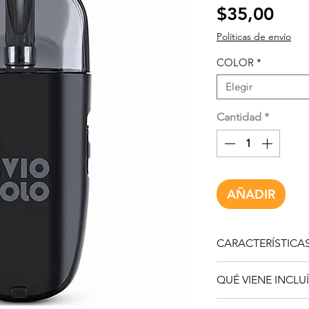
Prec
$35,00
Políticas de envío
COLOR
*
Elegir
Cantidad
*
AÑADIR
CARACTERÍSTICA
Batería interna 
QUÉ VIENE INCLU
Carga rápida
US
aproximada en 3
1 × Dispositivo
J