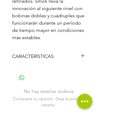
refinados. Smok lleva la
innovación al siguiente nivel con
bobinas dobles y cuádruples que
funcionarán durante un período
de tiempo mayor en condiciones
más estables.
CARACTERÍSTICAS
V8 Baby-Q2 Dual Core
Diseño de doble bobina
0.4ohm clasificado para 40-80W,
recomendado 55-65W
No hay reseñas todavía
V8 Baby-T8
Comparte tu opinión. Deja la primera
Potencia recomendada: 50W-
reseña.
110W (mejor 60-80W)
Puertos de mecha óctuple
V8 Baby Mesh
Dejar una reseña
Potencia recomendada: 40W-
80W (mejor 60-70W)