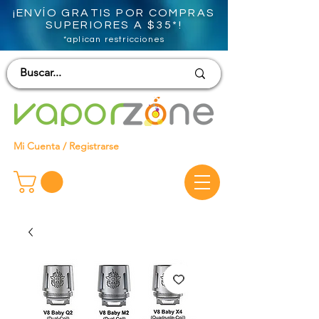
¡ENVÍO GRATIS POR COMPRAS
SUPERIORES A $35*!
*aplican restricciones
Mi Cuenta / Registrarse