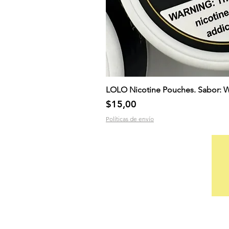
LOLO Nicotine Pouches. Sabor: 
Precio
$15,00
Políticas de envío