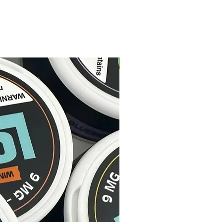
 usarlas. Siempre cargue las
rficie limpia y a prueba de fuego.
ías cargadas sin vigilancia. Si ve
s en las baterías, no las use.
y transporte siempre las pilas
ontenedor seguro y no conductor
NUEVO
olado.