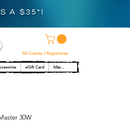
 A $35*!
Mi Cuenta / Registrarse
ccesorios
eGift Card
Más...
aster 30W