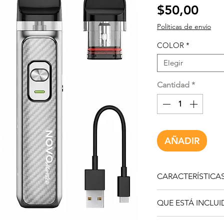
Prec
$50,00
Políticas de envío
COLOR
*
Elegir
Cantidad
*
AÑADIR
CARACTERÍSTICA
Dimensiones: 108 
QUE ESTÁ INCLU
Capacidad de la bat
1000mAh
1 x dispositivo Nov