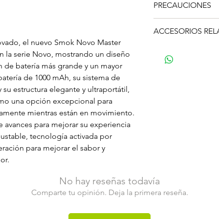
Rango de potencia
PRECAUCIONES
1 x pod Novo mesh 
Rango de voltaje: 4
1 x pod Novo mesh 
Siempre existe un r
Rango de resistenci
1 x cable USB tipo 
ACCESORIOS RE
baterías recargable
Material del chasis:
1 x cordón
ovado, el nuevo Smok Novo Master
cualquier circunstan
Carga: puerto USB 
Smok Novo Pods
1 x manual de usuar
en la serie Novo, mostrando un diseño
las empresas relaci
Operación: aspiraci
n de batería más grande y un mayor
de ningún daño por 
Serie de cápsulas:
baterías, cargadores
batería de 1000 mAh, su sistema de
Construcción: PCT
que vendemos. Vapo
 su estructura elegante y ultraportátil,
Luz indicadora de b
relacionada no será
Flujo de aire ajusta
omo una opción excepcional para
daño o defecto, pe
mente mientras están en movimiento.
ser causado por el 
e avances para mejorar su experiencia
/ baterías recargab
justable, tecnología activada por
bien las baterías / 
ración para mejorar el sabor y
cómo cuidarlos ade
or.
baterías de Li-ion (
de litio) y cualquier
No hay reseñas todavía
cuidado y úsela con
Comparte tu opinión. Deja la primera reseña.
sensibles a las cara
explotar o quemarse
tener conocimiento 