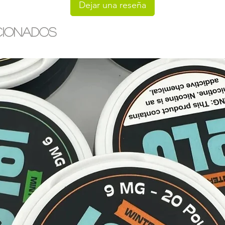
Dejar una reseña
recargables antes de
baterías en una supe
cionados
Nunca deje las bater
que hay daños visible
Mantenga, almacene 
recargables en un c
en un entorno contr