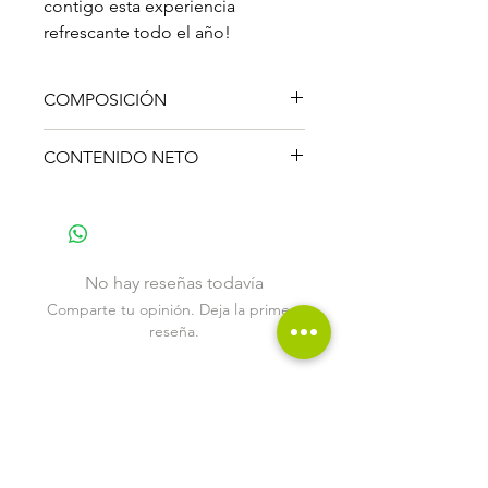
contigo esta experiencia
refrescante todo el año!
COMPOSICIÓN
50% VG / 50% PG
CONTENIDO NETO
30 ml.
No hay reseñas todavía
Comparte tu opinión. Deja la primera
reseña.
Dejar una reseña
Productos
relacionados