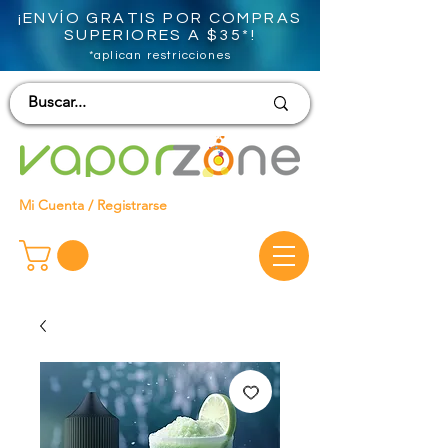
¡ENVÍO GRATIS POR COMPRAS
SUPERIORES A $35*!
*aplican restricciones
Mi Cuenta / Registrarse