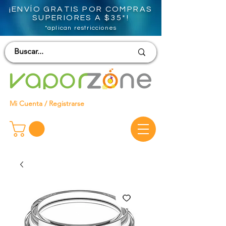
¡ENVÍO GRATIS POR COMPRAS
SUPERIORES A $35*!
*aplican restricciones
Mi Cuenta / Registrarse