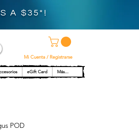
 A $35*!
Mi Cuenta / Registrarse
ccesorios
eGift Card
Más...
us POD