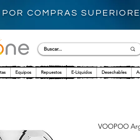
S POR COMPRAS SUPERIORES
tas
Equipos
Repuestos
E-Líquidos
Desechables
A
VOOPOO Arg