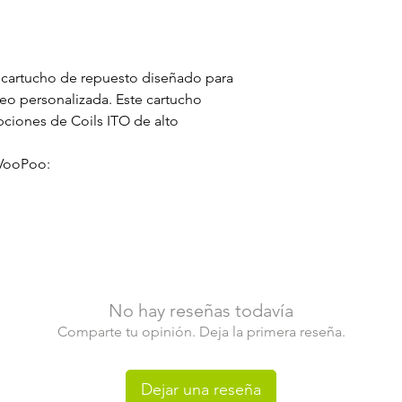
Diseño ergonómic
sencilla
 cartucho de repuesto diseñado para
eo personalizada. Este cartucho
pciones de Coils ITO de alto
 VooPoo:
No hay reseñas todavía
Comparte tu opinión. Deja la primera reseña.
Dejar una reseña