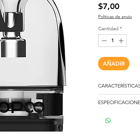
Preci
$7,00
Políticas de envío
Cantidad
*
AÑADIR
CARACTERÍSTICA
Sistema de Coil 
ESPECIFICACION
experiencia de v
Diseño de entrad
Capacidad: 2mL
ingesta de aire su
Sistema de llenad
Estructura de cáp
Conexión: Magné
condensado para 
Compatibilidad:
Conexión magnéti